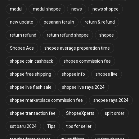
modul
modul shopee
news
news shopee
new update
pesanan teralih
return & refund
return refund
return refund shopee
shopee
Shopee Ads
shopee average preparation time
shopee coin cashback
shopee commission fee
shopee free shipping
shopee info
shopee live
shopee live flash sale
shopee live raya 2024
shopee marketplace commission fee
shopee raya 2024
shopee transaction fee
ShopeeXperts
split order
sst baru 2024
Tips
tips for seller