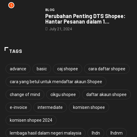
5
BLOG
Perubahan Penting DTS Shopee:
Hantar Pesanan dalam 1...
July 21, 2024
TAGS
advance
basic
caj shopee
cara daftar shopee
cara yang betul untuk mendaftar akaun Shopee
change of mind
cikgu shopee
daftar akaun shopee
e-invoice
intermediate
komisen shopee
komisen shopee 2024
lembaga hasil dalam negeri malaysia
lhdn
lhdnm