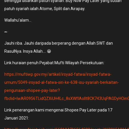
sehingga disahkan patuh syariah. Buy Now Pay Later yang sudah
patuh syariah ialah Atome, Split dan Airapay.
Wallahu’alam…
~
Jauhi riba. Jauhi daripada berperang dengan Allah SWT dan
RasulNya. Insya Allah…. 😁
Link huraian penuh Pejabat Mufti Wilayah Persekutuan:
https://muftiwp.gov.my/artikel/irsyad-fatwa/irsyad-fatwa-
umum/5049-irsyad-al-fatwa-siri-ke-638-isu-syariah-berkaitan-
pengunaan-shopee-pay-later?
fbclid=IwAR0956TLidQZXiUH4Lc_8sXWfIAolIt8CK743UqPAGDyHOinG
Link penerangan kami mengenai Shopee Pay Later pada 17
Januari 2021: