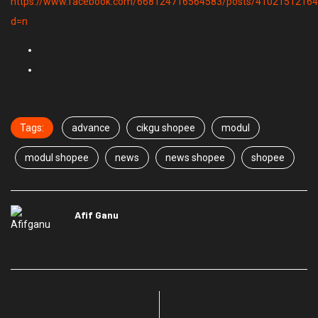
https://www.facebook.com/668124716564583/posts/4102151216
d=n
Tags:
advance
cikgu shopee
modul
modul shopee
news
news shopee
shopee
Afif Ganu