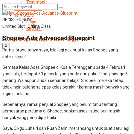
Testimoni
HUBUNGI KAMI
🔴 AKAUN
REGISTER NOW
Login
Limited Slot | Offline Class
Register
Shopee Ads Advanced Blueprint
X
Ramai orang tanya saya, bila lagi nak buat kelas Shopee yang
seterusnya?
Semasa Kelas Asas Shopee di Kuala Terengganu pada 4 Februari
yang lalu, terdapat 50 peserta yang hadir dari pukul 9 pagi hingga 6
petang. Walaupun sudah seharian belajar Shopee, mereka tetap
tidak ingin pulang selepas kelas berakhir kerana masih banyak yang
ingin dipelajari.
Sebenarnya, ramai penjual Shopee yang belum tahu tentang
pemasaran percuma di Shopee, bahkan asas listing pun masih
banyak yang perlu diperbaiki.
Saya, Cikgu Juhairi dan Puan Zarini merancang untuk buat satu lagi