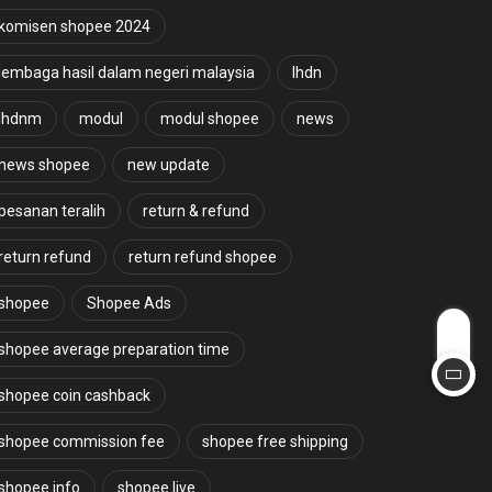
komisen shopee 2024
lembaga hasil dalam negeri malaysia
lhdn
lhdnm
modul
modul shopee
news
news shopee
new update
pesanan teralih
return & refund
return refund
return refund shopee
shopee
Shopee Ads
shopee average preparation time
shopee coin cashback
shopee commission fee
shopee free shipping
shopee info
shopee live