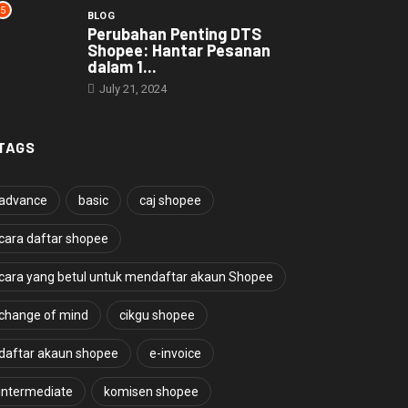
5
BLOG
Perubahan Penting DTS
Shopee: Hantar Pesanan
dalam 1...
July 21, 2024
TAGS
advance
basic
caj shopee
cara daftar shopee
cara yang betul untuk mendaftar akaun Shopee
change of mind
cikgu shopee
daftar akaun shopee
e-invoice
intermediate
komisen shopee