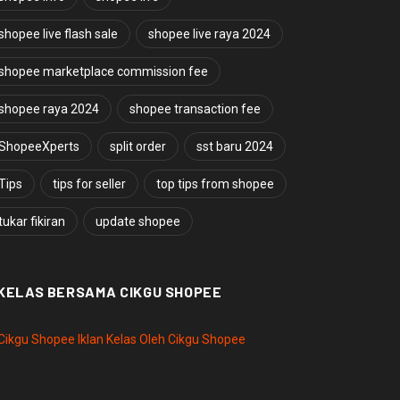
shopee live flash sale
shopee live raya 2024
shopee marketplace commission fee
shopee raya 2024
shopee transaction fee
ShopeeXperts
split order
sst baru 2024
Tips
tips for seller
top tips from shopee
tukar fikiran
update shopee
KELAS BERSAMA CIKGU SHOPEE