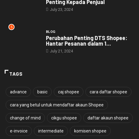
Penting Kepada Penjual
July 23, 2024
5
BLOG
Perubahan Penting DTS Shopee:
Hantar Pesanan dalam 1...
July 21, 2024
TAGS
advance
basic
caj shopee
cara daftar shopee
cara yang betul untuk mendaftar akaun Shopee
change of mind
cikgu shopee
daftar akaun shopee
e-invoice
intermediate
komisen shopee