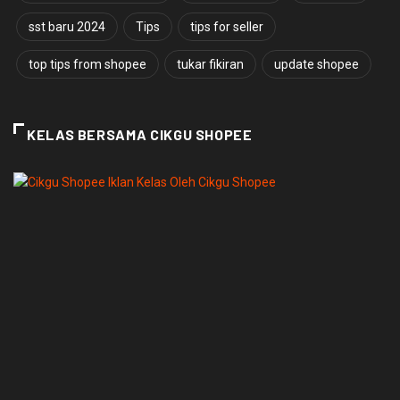
sst baru 2024
Tips
tips for seller
top tips from shopee
tukar fikiran
update shopee
KELAS BERSAMA CIKGU SHOPEE