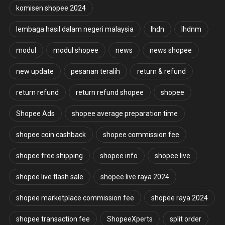
komisen shopee 2024
lembaga hasil dalam negeri malaysia
lhdn
lhdnm
modul
modul shopee
news
news shopee
new update
pesanan teralih
return & refund
return refund
return refund shopee
shopee
Shopee Ads
shopee average preparation time
shopee coin cashback
shopee commission fee
shopee free shipping
shopee info
shopee live
shopee live flash sale
shopee live raya 2024
shopee marketplace commission fee
shopee raya 2024
shopee transaction fee
ShopeeXperts
split order