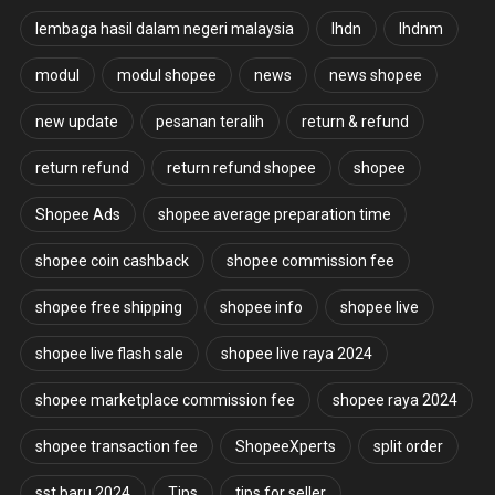
lembaga hasil dalam negeri malaysia
lhdn
lhdnm
modul
modul shopee
news
news shopee
new update
pesanan teralih
return & refund
return refund
return refund shopee
shopee
Shopee Ads
shopee average preparation time
shopee coin cashback
shopee commission fee
shopee free shipping
shopee info
shopee live
shopee live flash sale
shopee live raya 2024
shopee marketplace commission fee
shopee raya 2024
shopee transaction fee
ShopeeXperts
split order
sst baru 2024
Tips
tips for seller