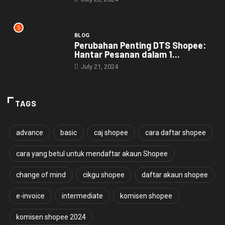
5
BLOG
Perubahan Penting DTS Shopee:
Hantar Pesanan dalam 1...
July 21, 2024
TAGS
advance
basic
caj shopee
cara daftar shopee
cara yang betul untuk mendaftar akaun Shopee
change of mind
cikgu shopee
daftar akaun shopee
e-invoice
intermediate
komisen shopee
komisen shopee 2024