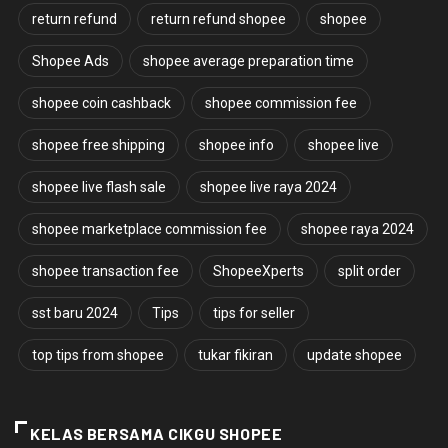
return refund
return refund shopee
shopee
Shopee Ads
shopee average preparation time
shopee coin cashback
shopee commission fee
shopee free shipping
shopee info
shopee live
shopee live flash sale
shopee live raya 2024
shopee marketplace commission fee
shopee raya 2024
shopee transaction fee
ShopeeXperts
split order
sst baru 2024
Tips
tips for seller
top tips from shopee
tukar fikiran
update shopee
KELAS BERSAMA CIKGU SHOPEE