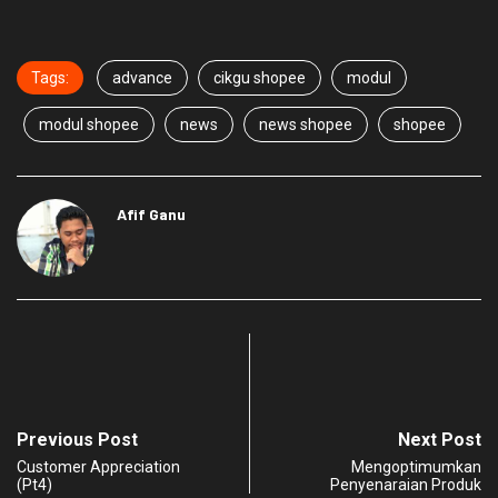
Tags:
advance
cikgu shopee
modul
modul shopee
news
news shopee
shopee
Afif Ganu
Previous Post
Next Post
Customer Appreciation
Mengoptimumkan
(Pt4)
Penyenaraian Produk