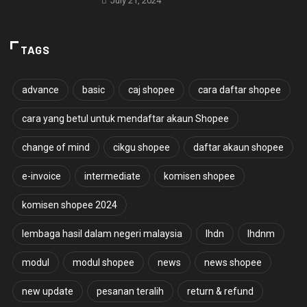
July 21, 2024
TAGS
advance
basic
caj shopee
cara daftar shopee
cara yang betul untuk mendaftar akaun Shopee
change of mind
cikgu shopee
daftar akaun shopee
e-invoice
intermediate
komisen shopee
komisen shopee 2024
lembaga hasil dalam negeri malaysia
lhdn
lhdnm
modul
modul shopee
news
news shopee
new update
pesanan teralih
return & refund