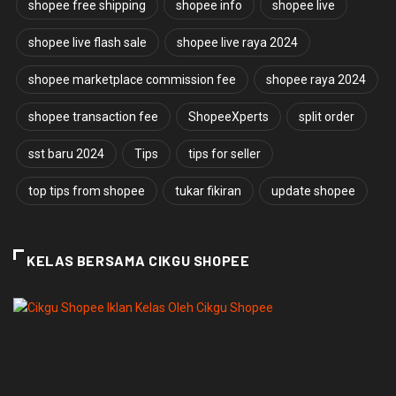
shopee free shipping
shopee info
shopee live
shopee live flash sale
shopee live raya 2024
shopee marketplace commission fee
shopee raya 2024
shopee transaction fee
ShopeeXperts
split order
sst baru 2024
Tips
tips for seller
top tips from shopee
tukar fikiran
update shopee
KELAS BERSAMA CIKGU SHOPEE