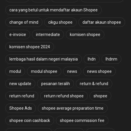
cara yang betul untuk mendaftar akaun Shopee
change of mind
cikgu shopee
daftar akaun shopee
e-invoice
intermediate
komisen shopee
komisen shopee 2024
lembaga hasil dalam negeri malaysia
lhdn
lhdnm
modul
modul shopee
news
news shopee
new update
pesanan teralih
return & refund
return refund
return refund shopee
shopee
Shopee Ads
shopee average preparation time
shopee coin cashback
shopee commission fee