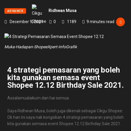
Ridhwan Musa
ADVANCE
December 9, 2021
0
1189
9 minutes read
Muka-Hadapan-ShopeeXpert-InfoGrafik
4 strategi pemasaran yang boleh
kita gunakan semasa event
Shopee 12.12 Birthday Sale 2021.
Assalamualaikum dan hai semua.
Saya Ridhwan Musa, boleh juga dikenali sebagai Cikgu Shopee.
Ok hari ini saya nak kongsikan 4 strategi pemasaran yang boleh
kita gunakan semasa event Shopee 12.12 Birthday Sale 2021.