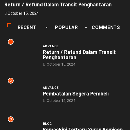
Return / Refund Dalam Transit Penghantaran
P
October 15, 2024
O
RECENT
POPULAR
COMMENTS
1
ADVANCE
Return / Refund Dalam Transit
Penghantaran
October 15, 2024
2
ADVANCE
Pembatalan Segera Pembeli
October 15, 2024
3
BLOG
Kemaskini Terbaru Yuran Komisen