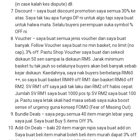
(in case kalah kes dispute) dll.
Discount – saya buat discount promotion saya semua 30% ke
atas. Saya tak tau apa fungsi DP ni untuk algo tapi saya buat
untuk halwa mata. Selalu buyers perempuan suka symbol %
OFF ni.
Voucher – saya buat semua jenis voucher dan saya buat
banyak. Follow Voucher saya buat no min basket, no limit (no
cap), 3% off. Pastu Shop Voucher saya buat dari sekecil
diskaun 50 sen sampai la diskaun RM5. Jarak minimum
basket tu tak jauh so selalunya buyers akan beli banyak sebab
kejar diskaun. Kaedahnya, saya nak buyers berbelanja RM60
++, so saya buat basket RM49 off RM1 dan basket RM60 off
RM2. SV RM1 off saya jadi tak laku dan RM2 off habis cepat.
Jumlah SV RM1 saya buat 1000 pcs tp SV RM2 saya buat 100
ja. Pastu saya letak skali had masa sebab saya suka boost
sense of urgency guna konsep FOMO (Fear of Missing Out).
Bundle Deals – saya pegu semua 40 item margin lebar yang
saya jual. Saya buat Buy 5 items Off 3%.
Add-On Deals – baki 20 item margin nipis saya buat add on.
Saya buat beli item mahal boleh beli item murah dapat 3% off.