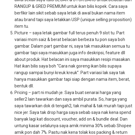
RANGUP & GRED PREMIUM untuk ikan bilis kopek. Cara saya
berfikir lain sikit sebab saya letak di awal bukan nama item
atau brand tapi saya letakkan USP (unique selling proposition)
item tu.
Picture – saya letak gambar full terus penuh 9 slot tu. Part
variasi mcm saiz & berat belacan berbeza tu pon saya boh
gambar. Dalam part gambar ni, saya tak masukkan semua tu
gambar tapi saya masukkan juga info deskripsi, feature dll
about produk. Hat belacan ini saya masukkan resipi masakan.
Hat ikan bilis saya boh “Cara nak goreng ikan bilis supaya
rangup sampai bunyi kreuk kreuk”. Part variasi lak saya tak
hanya masukkan gambar tapi siap dengan nama item, berat,
bentuk dll.
Pricing – part ni mudah je. Saya buat senarai harga yang
seller2 lain tawarkan dan saya ambil purata. So, harga yang
saya tawarkan dok di tengah2, tak mahal & tak murah tapi just
nice jer. Saya tak drop harga saya sebab saya nak kena spend
banyak lagi kat discount, voucher, add on & bundle deal. Dan
untung kasar selalunya saya amik minima 30% sebab Shopee
amik pon dah 7%. Pastu nak kena tolak kos packing & return