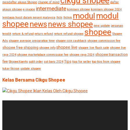
cikgu shopee
mendaftar akaun Shopee
change of mind
daftar
intermediate
akaun shopee
e-invoice
komisen shopee
komisen shopee 2024
modul
modul
lembaga hasil dalam negeri malaysia
lhdn
lhdnm
shopee
news shopee
news
new update
pesanan
shopee
teralih
return & refund
return refund
return refund shopee
Shopee
Ads
shopee average preparation time
shopee coin cashback
shopee commission fee
shopee live
shopee free shipping
shopee info
shopee live flash sale
shopee live
shopee transaction
raya 2024
shopee marketplace commission fee
shopee raya 2024
fee
Tips
ShopeeXperts
split order
sst baru 2024
tips for seller
top tips from shopee
tukar fikiran
update shopee
Kelas Bersama Cikgu Shopee