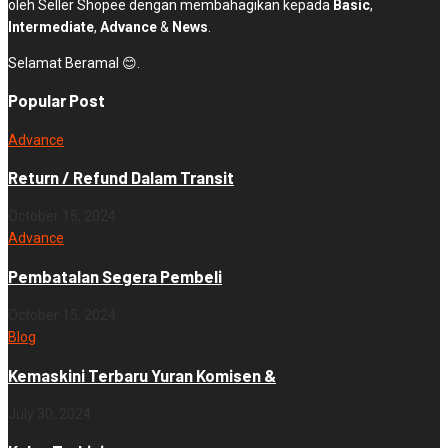
oleh Seller Shopee dengan membahagikan kepada
Basic
,
Intermediate
,
Advance
&
News
.
Selamat Beramal 😊.
Popular Post
Advance
Return / Refund Dalam Transit
October 15, 2024
Advance
Pembatalan Segera Pembeli
October 15, 2024
Blog
Kemaskini Terbaru Yuran Komisen &
July 30, 2024