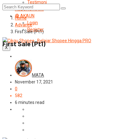
Testimoni
HUBUNGI KAMI
🔴 AKAUN
Home
Login
Advance
Register
First Sale (Pt1)
First Sale (Pt1)
X
Advance
MATA
November 17, 2021
0
582
6 minutes read