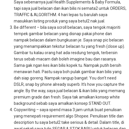
Saya sebenarnya jual Health Supplements & Baby Formula,
tapi saya jual belacan dan ikan bilis ni semata2 untuk ORDERS,
TRAFFIC & ALGORITHM. 4 hari lepas tu barulah saya
masukkan listing produk yang saya betul2 nak jual.
Be different – bila saya scroll belacan, saya tengok majoriti
tempek gambar belacan yang disnap pakai phone dan
nampak belacan dalam bungkusan je. Saya snap pic belacan
yang menampakkan tekstur belacan tu yang fresh (close up).
Gambar tu kalau orang hat ada resdung tengok, terbersin
terus sebab macam dah boleh imagine bau dan rasanya.
Sama gak ngan kes ikan bilis kopek tu. Nampak putih bersih
menawan hati. Pastu saya boh pulak gambar ikan bilis yang
dah siap goreng. Nampak rangup bangat. You don’t need
DSLR, snap by phone already superb. It’s how you capture the
angle. By the way, saya jual belacan & ikan bilis yang memang
premium grade dan fresh. Saya tak amalkan konsep white
background sebab saya amalkan konsep STAND OUT.
Copywriting – saya spend masa 3 jam untuk buat penulisan
yang menepati requirement algo Shopee. Penulisan title dan
description tu saya betul2 take serious & detail. Dalam title, di
awal sekali saya tulis SEGAR & STOK BARU untuk belacan dan