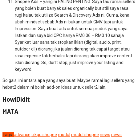
Shopee Ads – yang ni PALING PENTING. Saya tau ramai sellers
yang boleh buat banyak sales organically but still saya rasa
rugi kalau tak utilize Search & Discovery Ads ni. Cuma, kena
ubah mindset sebab Ads ni bukan untuk GMV tapi untuk
Impression. Saya buat ads untuk semua produk yang saya
listkan dan saya bid CPC hanya RM0.06 – RM0.10 sahaja.
Syarikat luar sana tak stopkan iklan (digital, audio, print,
outdoor dll) diorang jika jualan diorang tak capai target atau
rasa expense tak berbaloi tapi diorang akan improve content
iklan diorang. So, don’t stop, just improve your listing and
keyword.
So gais, ini antara apa yang saya buat. Maybe ramai lagi sellers yang
hebat2 dalam ni boleh add-on ideas untuk seller2 lain.
HowIDidIt
MATA
Tags:
advance
cikgu shopee
modul
modul shopee
news
news