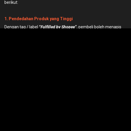
berikut:
1. Pendedahan Produk yang Tinggi
Dengan tag / label
“Fulfilled by Shopee”
, pembeli boleh menapis
hasil carian untuk produk-produk FBS & merasa yakin bahawan
produk-produk ini akan dihantar dalam keadaan yang baik.
2. Pengurusan Produk yang Profesional
Penjual boleh bergantung kepada kepakaran Shopee dalam
menguruskan produk & menikmati pemulangan dengan kadar 2
kali lebih rendah. Shopee akan membayar ganti rugi kedua-dua
pihak penjual & pembeli dalam pulangan / bayaran semula (
return
/ refund
) untuk tanggungjawab dalam memenuhi pesanan.
3. Logistik Terbaik
Shopee hanya memilih logistik pakatan terbaik untuk menghantar