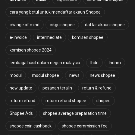
cara yang betul untuk mendaftar akaun Shopee
change of mind
cikgu shopee
daftar akaun shopee
e-invoice
intermediate
komisen shopee
komisen shopee 2024
lembaga hasil dalam negeri malaysia
lhdn
lhdnm
modul
modul shopee
news
news shopee
new update
pesanan teralih
return & refund
return refund
return refund shopee
shopee
Shopee Ads
shopee average preparation time
shopee coin cashback
shopee commission fee