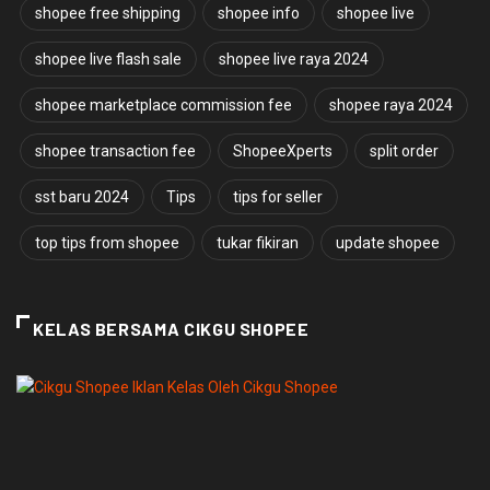
shopee free shipping
shopee info
shopee live
shopee live flash sale
shopee live raya 2024
shopee marketplace commission fee
shopee raya 2024
shopee transaction fee
ShopeeXperts
split order
sst baru 2024
Tips
tips for seller
top tips from shopee
tukar fikiran
update shopee
KELAS BERSAMA CIKGU SHOPEE